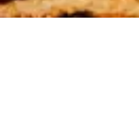
UN PO DI STORIA…
L’Old Bridge Pub (Pub del Ponte Vecchio) deve il